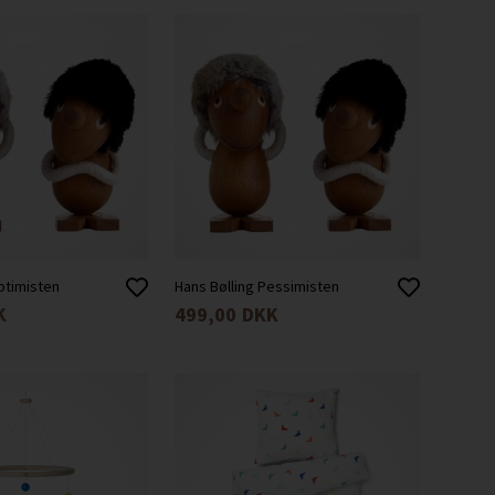
ptimisten
Hans Bølling Pessimisten
K
499,00
DKK