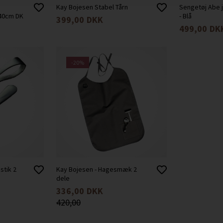
Kay Bojesen Stabel Tårn
Sengetøj Abe 
140cm DK
- Blå
399,00
DKK
499,00
DK
-20%
stik 2
Kay Bojesen - Hagesmæk 2
dele
336,00
DKK
420,00