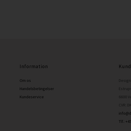
Information
Kund
Om os
Design
Handelsbetingelser
Estrup
Kundeservice
6600 V
CVR: D
info@d
Tlf.: +