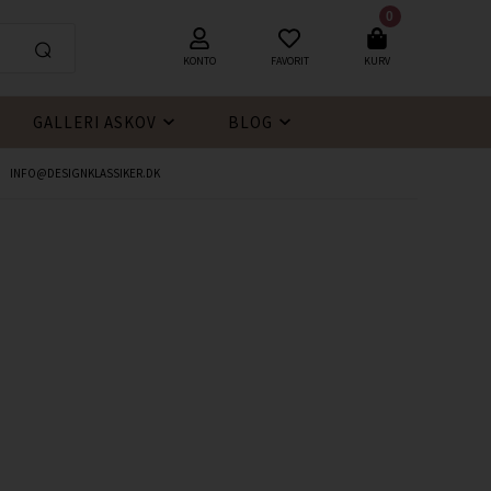
0
KONTO
FAVORIT
KURV
GALLERI ASKOV
BLOG
INFO@DESIGNKLASSIKER.DK