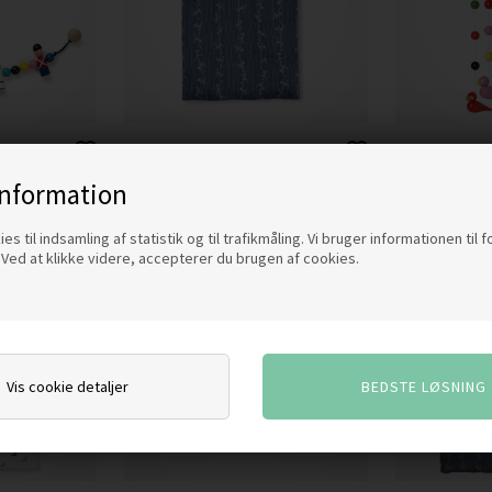
Kay Bojesen Kids Sengetøj,
Kay Bojesen Ki
Abe - Blå
899,00
DK
information
399,00
DKK
es til indsamling af statistik og til trafikmåling. Vi bruger informationen til 
Ved at klikke videre, accepterer du brugen af cookies.
NYHED
Vis cookie detaljer