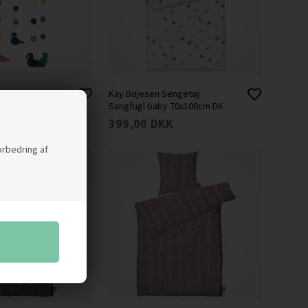
ds Uro -
Kay Bojesen Sengetøj
Sangfugl baby 70x100cm DK
K
399,00
DKK
forbedring af