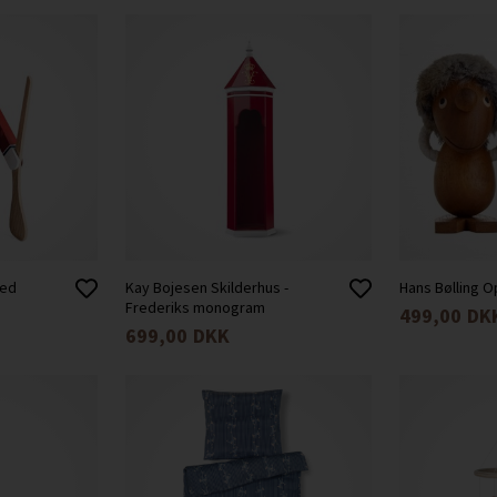
med
Kay Bojesen Skilderhus -
Hans Bølling O
Frederiks monogram
499,00
DK
699,00
DKK