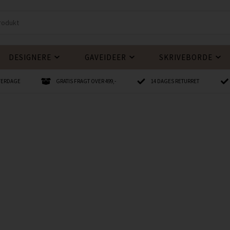
DESIGNERE
GAVEIDEER
SKRIVEBORDE
HVERDAGE
GRATIS FRAGT OVER 499,-
14 DAGES RETURRET