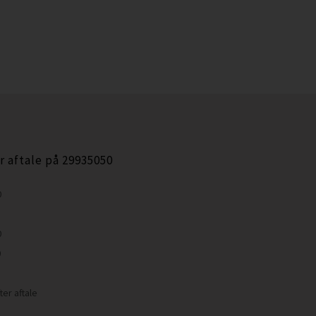
r aftale på 29935050
0
0
0
ter aftale