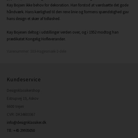
Kay Bojsen ikke behov for dekoration. Han forstod at værdsætte det gode
håndværk. Hans kærlighed til den rene linie og formens spændstighed gav
hans design et skær af tidløshed.
Kay Bojesen deltog i udstillinger verden over, og i 1952 modtog han
prædikatet Kongelig Hofleverandør.
Varenummer:
103-Hagesmæk-2-dele
Kundeservice
Designklassikershop
Estrupvej 19, Askov
6600 Vejen
CVR: DK34603367
info@designklassiker.dk
Tlf.: +45 29935050