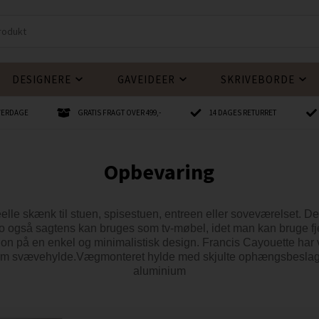
DESIGNERE
GAVEIDEER
SKRIVEBORDE
HVERDAGE
GRATIS FRAGT OVER 499,-
14 DAGES RETURRET
Opbevaring
 skænk til stuen, spisestuen, entreen eller soveværelset. Der e
ino også sagtens kan bruges som tv-møbel, idet man kan bruge f
ion på en enkel og minimalistisk design. Francis Cayouette har v
orm svævehylde.Vægmonteret hylde med skjulte ophængsbeslag. Ex
aluminium