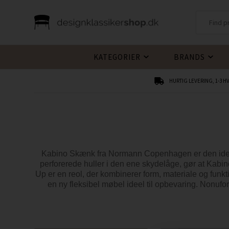
KATEGORIER
BRANDS
HURTIG LEVERING, 1-3 
Kabino Skænk fra Normann Copenhagen er den ideelle
perforerede huller i den ene skydelåge, gør at Kab
Up er en reol, der kombinerer form, materiale og funkt
en ny fleksibel møbel ideel til opbevaring. Nonuf