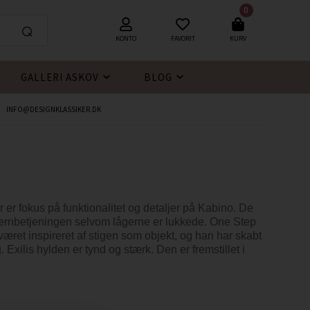
0
KONTO
FAVORIT
KURV
GALLERI ASKOV
BLOG
INFO@DESIGNKLASSIKER.DK
r fokus på funktionalitet og detaljer på Kabino. De
jernbetjeningen selvom lågerne er lukkede. One Step
æret inspireret af stigen som objekt, og han har skabt
ilis hylden er tynd og stærk. Den er fremstillet i