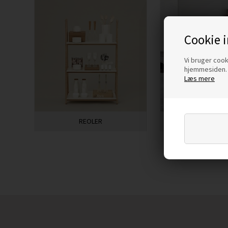
Cookie 
Vi bruger cooki
hjemmesiden. 
Læs mere
REOLER
HYLDER