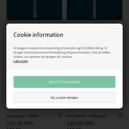
Kay Bojesen - Lille
Kay Bojesen Lille
serveringsske
Serveringsgaffel
Cookie information
215,20
DKK
215,20
DKK
269,00
269,00
Vi bruger cookies til indsamling af statistik og til trafikmåling. Vi
bruger informationen til forbedring af hjemmesiden. Ved at klikke
videre, accepterer du brugen af cookies.
-20%
-20%
Læs mere
Vis cookie detaljer
Kay Bojesen - saltske
Kay Bojesen - Syltetøjsske
127,20
DKK
120,00
DKK