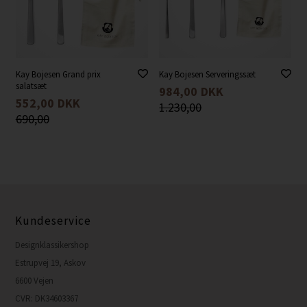
Kay Bojesen Grand prix
Kay Bojesen Serveringssæt
salatsæt
984,00
DKK
552,00
DKK
1.230,00
690,00
Kundeservice
Designklassikershop
Estrupvej 19, Askov
6600 Vejen
CVR: DK34603367