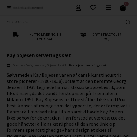
0
HURTIG LEVERING, 1-3
GRATIS FRAGT OVER
HVERDAGE
499,-
Kay bojesen serverings sæt
Forside
»
Designere
»
Kay Bojesen bestik
»
Kay bojesen serverings sæt
Sølvsmeden Kay Bojesen var en af dansk kunstindustris
store pionerer (1886-1958), udlært af den berømte Georg
Jensen. I 1938 tegnede han sit klassiske spisebestik, som
fik sit navn, da det vandt førsteprisen på Triennalen i
Milano i 1951. Kay Bojesens rustfrie stålbestik Grand Prix
bestik anses af mange som det ypperste, der er formgivet i
Danmark. I modsætning til sin samtid havde Kay Bojsen
ikke behov for dekoration. Han forstod at værdsætte det
gode håndværk. Hans kærlighed til den rene linie og
formens spændstighed gav hans design et skær af
tidløshed. Kay Bojesen deltog i udstillinger verden over, og