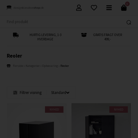
0
HURTIG LEVERING, 1-3
GRATIS FRAGT OVER
HVERDAGE
499,-
Reoler
Forside
»
Kategorier
»
Opbevaring
»
Reoler
Filtrer visning
NYHED
NYHED