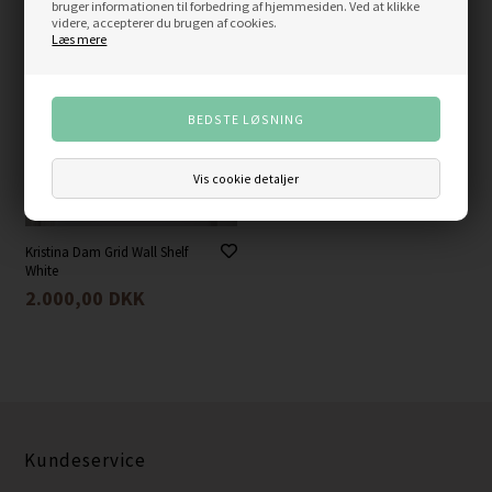
bruger informationen til forbedring af hjemmesiden. Ved at klikke
videre, accepterer du brugen af cookies.
NYHED
Læs mere
Vis cookie detaljer
Kristina Dam Grid Wall Shelf
White
2.000,00
DKK
Kundeservice