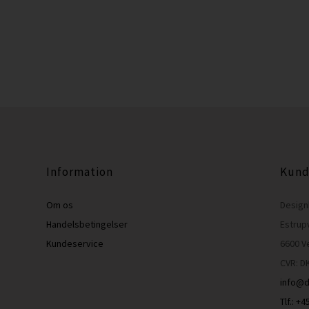
Information
Kund
Om os
Design
Handelsbetingelser
Estrup
Kundeservice
6600 V
CVR: D
info@d
Tlf.: +