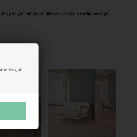
udtryk og en gennemtænkt funktion opfylder de miljømæssige
forbedring af