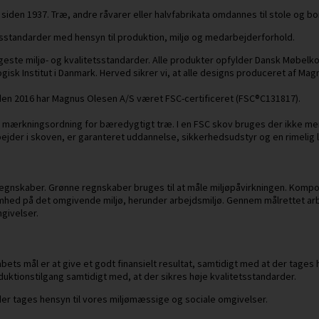
siden 1937. Træ, andre råvarer eller halvfabrikata omdannes til stole og bo
øbsstandarder med hensyn til produktion, miljø og medarbejderforhold.
te miljø- og kvalitetsstandarder. Alle produkter opfylder Dansk Møbelkontr
isk Institut i Danmark. Herved sikrer vi, at alle designs produceret af Magn
en 2016 har Magnus Olesen A/S været FSC-certificeret (FSC®C131817).
fit mærkningsordning for bæredygtigt træ. I en FSC skov bruges der ikke m
arbejder i skoven, er garanteret uddannelse, sikkerhedsudstyr og en rimelig 
regnskaber. Grønne regnskaber bruges til at måle miljøpåvirkningen. Kompo
hed på det omgivende miljø, herunder arbejdsmiljø. Gennem målrettet ar
givelser.
ts mål er at give et godt finansielt resultat, samtidigt med at der tages 
uktionstilgang samtidigt med, at der sikres høje kvalitetsstandarder.
 der tages hensyn til vores miljømæssige og sociale omgivelser.