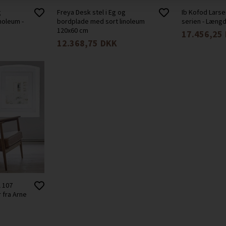
g
Freya Desk stel i Eg og
Ib Kofod Larse
noleum -
bordplade med sort linoleum
serien - Læng
120x60 cm
17.456,25
12.368,75
DKK
 107
 fra Arne