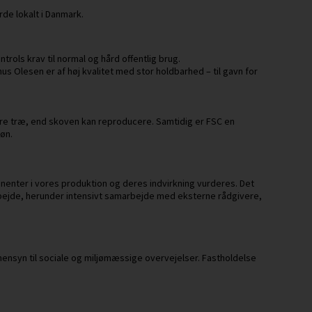
rde lokalt i Danmark.
ols krav til normal og hård offentlig brug.
us Olesen er af høj kvalitet med stor holdbarhed – til gavn for
ere træ, end skoven kan reproducere. Samtidig er FSC en
løn.
nenter i vores produktion og deres indvirkning vurderes. Det
bejde, herunder intensivt samarbejde med eksterne rådgivere,
hensyn til sociale og miljømæssige overvejelser. Fastholdelse