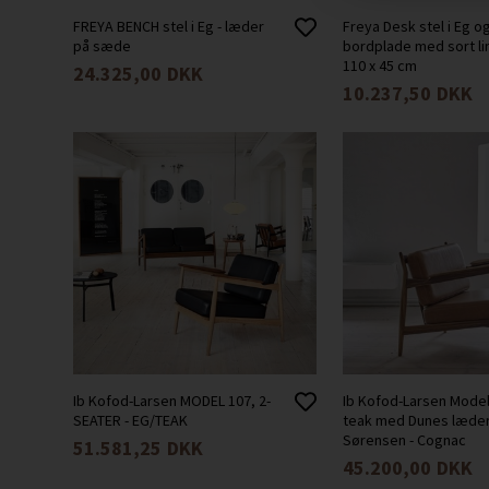
FREYA BENCH stel i Eg - læder
Freya Desk stel i Eg o
på sæde
bordplade med sort li
110 x 45 cm
24.325,00
DKK
10.237,50
DKK
Ib Kofod-Larsen MODEL 107, 2-
Ib Kofod-Larsen Model
SEATER - EG/TEAK
teak med Dunes læder
Sørensen - Cognac
51.581,25
DKK
45.200,00
DKK