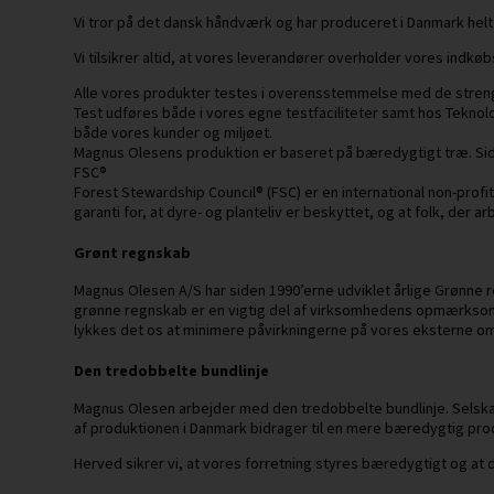
Vi tror på det dansk håndværk og har produceret i Danmark helt 
Vi tilsikrer altid, at vores leverandører overholder vores indk
Alle vores produkter testes i overensstemmelse med de strenges
Test udføres både i vores egne testfaciliteter samt hos Teknolog
både vores kunder og miljøet.
Magnus Olesens produktion er baseret på bæredygtigt træ. Sid
FSC®
Forest Stewardship Council® (FSC) er en international non-pro
garanti for, at dyre- og planteliv er beskyttet, og at folk, der 
Grønt regnskab
Magnus Olesen A/S har siden 1990’erne udviklet årlige Grønne 
grønne regnskab er en vigtig del af virksomhedens opmærksom
lykkes det os at minimere påvirkningerne på vores eksterne om
Den tredobbelte bundlinje
Magnus Olesen arbejder med den tredobbelte bundlinje. Selskabe
af produktionen i Danmark bidrager til en mere bæredygtig prod
Herved sikrer vi, at vores forretning styres bæredygtigt og at