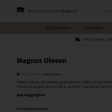
KATEGORIER
BRANDS
HURTIG LEVERING, 1-3 
Magnus Olesen
Forside
»
Brands
»
Magnus Olesen
Magnus Olesen A/S udvikler og producerer møbler af høj kvalitet
fremhæve og løfte de rum, det er en del af – uanset om det er m
Bæredygtighed
Produktion i Danmark