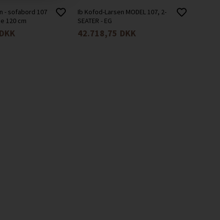
n - sofabord 107
Ib Kofod-Larsen MODEL 107, 2-
de 120 cm
SEATER - EG
DKK
42.718,75
DKK