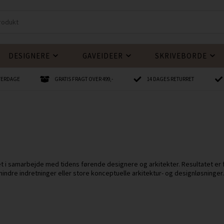
DESIGNERE
GAVEIDEER
SKRIVEBORDE
HVERDAGE
GRATIS FRAGT OVER 499,-
14 DAGES RETURRET
 i samarbejde med tidens førende designere og arkitekter. Resultatet er fu
indre indretninger eller store konceptuelle arkitektur- og designløsninger