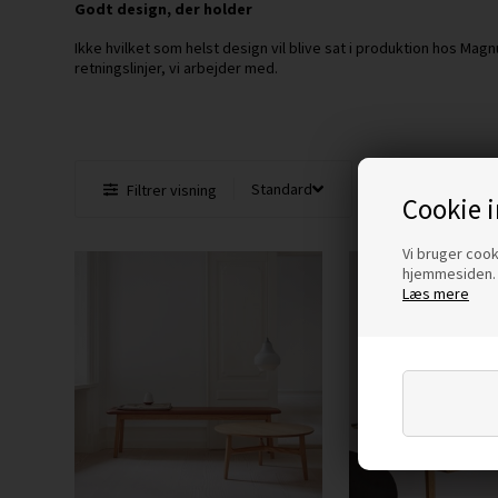
Godt design, der holder
Ikke hvilket som helst design vil blive sat i produktion hos M
retningslinjer, vi arbejder med.
Filtrer visning
Cookie 
Vi bruger cooki
hjemmesiden. 
Læs mere