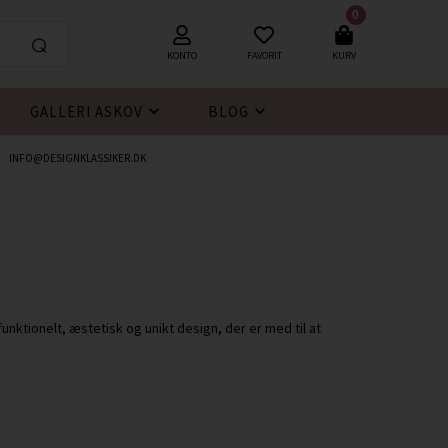
0
KONTO
FAVORIT
KURV
GALLERI ASKOV
BLOG
INFO@DESIGNKLASSIKER.DK
nktionelt, æstetisk og unikt design, der er med til at
.