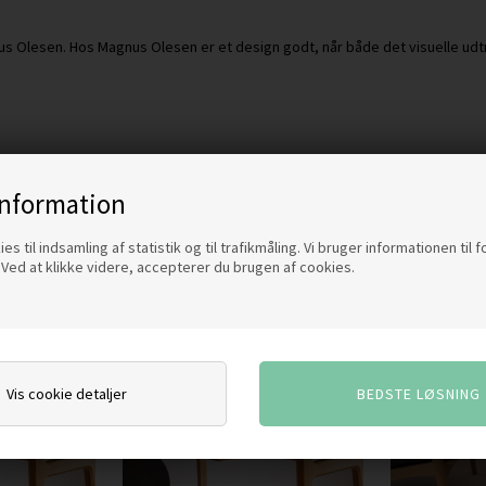
agnus Olesen. Hos Magnus Olesen er et design godt, når både det visuelle 
information
es til indsamling af statistik og til trafikmåling. Vi bruger informationen til 
Ved at klikke videre, accepterer du brugen af cookies.
Vis cookie detaljer