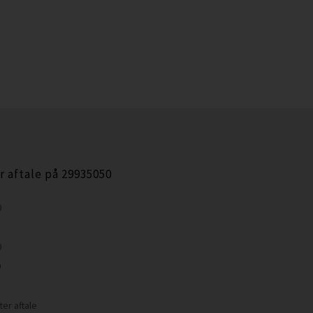
r aftale på 29935050
0
0
0
ter aftale