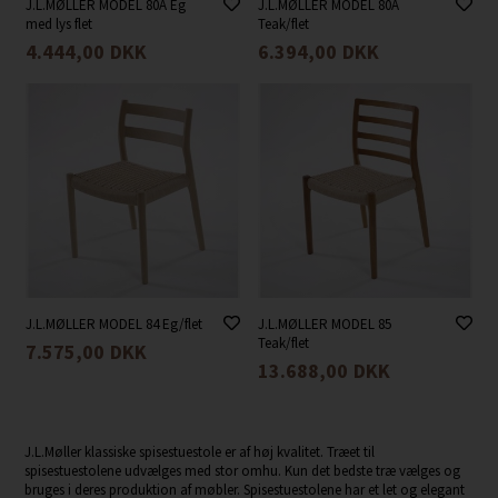
J.L.MØLLER MODEL 80A Eg
J.L.MØLLER MODEL 80A
med lys flet
Teak/flet
4.444,00
DKK
6.394,00
DKK
J.L.MØLLER MODEL 84 Eg/flet
J.L.MØLLER MODEL 85
Teak/flet
7.575,00
DKK
13.688,00
DKK
J.L.Møller klassiske spisestuestole er af høj kvalitet. Træet til
spisestuestolene udvælges med stor omhu. Kun det bedste træ vælges og
bruges i deres produktion af møbler. Spisestuestolene har et let og elegant