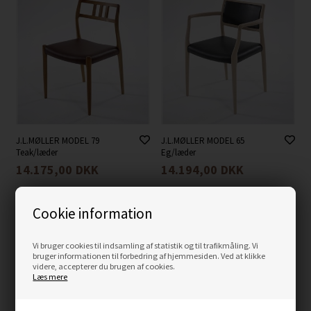
J.L.MØLLER MODEL 79
J.L.MØLLER MODEL 65
Teak/læder
Eg/læder
14.175,00
DKK
14.194,00
DKK
Cookie information
Vi bruger cookies til indsamling af statistik og til trafikmåling. Vi
bruger informationen til forbedring af hjemmesiden. Ved at klikke
videre, accepterer du brugen af cookies.
Læs mere