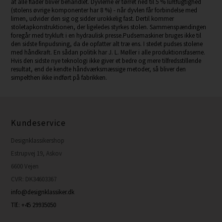
at alle flader bliver behandlet. Dyvlerne er tørret ned til 5 % luftfugtighed
(stolens øvrige komponenter har 8 %) - når dyvlen får forbindelse med
limen, udvider den sig og sidder urokkelig fast. Dertil kommer
stoletapkonstruktionen, der ligeledes styrkes stolen. Sammenspændingen
foregår med trykluft i en hydraulisk presse.Pudsemaskiner bruges ikke til
den sidste finpudsning, da de opfatter alt træ ens. I stedet pudses stolene
med håndkraft. En sådan politik har J. L. Møller i alle produktionsfaserne.
Hvis den sidste nye teknologi ikke giver et bedre og mere tilfredsstillende
resultat, end de kendte håndværksmæssige metoder, så bliver den
simpelthen ikke indført på fabrikken.
Kundeservice
Designklassikershop
Estrupvej 19, Askov
6600 Vejen
CVR: DK34603367
info@designklassiker.dk
Tlf.: +45 29935050