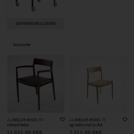
SERVERINGSRULLEBORD
J.L.MØLLER MODEL 57 -
J.L.MØLLER MODEL 77
Valnød/læder
eg/sæbe med lys flet
11.531,00
DKK
7.313,00
DKK