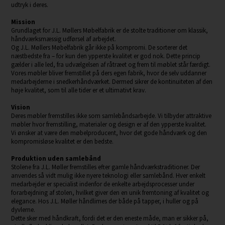
udtryk i deres.
Mission
Grundlaget for J.L. Møllers Møbelfabrik er de stolte traditioner om klassik,
håndværksmæssig udførsel af arbejdet.
Og J.L. Møllers Møbelfabrik går ikke på kompromi. De sorterer det
næstbedste fra – for kun den ypperste kvalitet er god nok. Dette princip
gælder i alle led, fra udvælgelsen af råtræet og frem til møblet står færdigt.
Vores møbler bliver fremstillet på ders egen fabrik, hvor de selv uddanner
medarbejderne i snedkerhåndværket. Dermed sikrer de kontinuiteten af den
høje kvalitet, som til alle tider er et ultimativt krav.
Vision
Deres møbler fremstilles ikke som samlebåndsarbejde. Vi tilbyder attraktive
møbler hvor fremstilling, materialer og design er af den ypperste kvalitet.
Vi ønsker at være den møbelproducent, hvor det gode håndværk og den
kompromisløse kvalitet er den bedste.
Produktion uden samlebånd
Stolene fra J.L. Møller fremstilles efter gamle håndværkstraditioner. Der
anvendes så vidt mulig ikke nyere teknologi eller samlebånd. Hver enkelt
medarbejder er specialist indenfor de enkelte arbejdsprocesser under
forarbejdning af stolen, hvilket giver den en unik fremtoning af kvalitet og
elegance. Hos J.L. Møller håndlimes der både på tapper, i huller og på
dyvlerne.
Dette sker med håndkraft, fordi det er den eneste måde, man er sikker på,