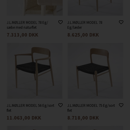
J.L.MØLLER MODEL 78 Eg/
J.L.MØLLER MODEL 78
sæbe med naturflet
Eg/læder
7.313,00
DKK
8.625,00
DKK
J.L.MØLLER MODEL 56 Eg/sort
J.L.MØLLER MODEL 75 Eg/sort
flet
flet
11.063,00
DKK
8.718,00
DKK