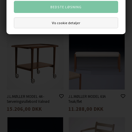
J.L.MØLLER MODEL 80
J.L.MØLLER MODEL 44 -
Eg/læder
Serveringsrullebord i palisander
Vis cookie detaljer
11.044,00
DKK
8.900,00
DKK
J.L.MØLLER MODEL 44 -
J.L.MØLLER MODEL 63A
Serveringsrullebord Valnød
Teak/flet
15.206,00
DKK
11.288,00
DKK