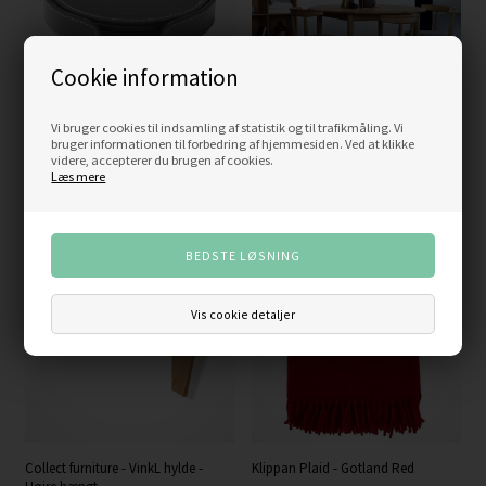
Cookie information
Vi bruger cookies til indsamling af statistik og til trafikmåling. Vi
Ovale Coasters
Haslev Spisebord - 800 serien - Ovalt
bruger informationen til forbedring af hjemmesiden. Ved at klikke
105x160 cm Eg/Sæbe incl. massiv
videre, accepterer du brugen af cookies.
175,00
DKK
tillægsplade
Læs mere
17.675,00
DKK
NYHED
Vis cookie detaljer
Collect furniture - VinkL hylde -
Klippan Plaid - Gotland Red