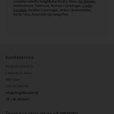
produkter indenfor boligtilbehør fra bl.a. Menu,
Kay Bojesen
,
Architectmade, Freemover, Norman Copenhagen,
Lyngby
Porcelæn
, Karakter Copenhagen, Ørskov, Badeanstalten,
Nordic Tales, Rosendahl og mange flere.
Kundeservice
Designklassikershop
Estrupvej 19, Askov
6600 Vejen
CVR: DK34603367
info@designklassiker.dk
Tlf.: +45 29935050
Åbent kun efter aftale på 29935050