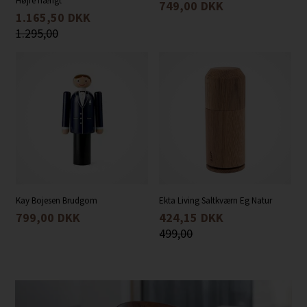
Højre hængt
749,00
DKK
1.165,50
DKK
1.295,00
Kay Bojesen Brudgom
Ekta Living Saltkværn Eg Natur
799,00
DKK
424,15
DKK
499,00