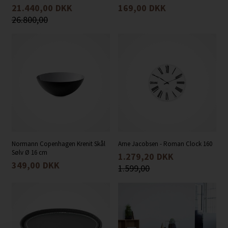
21.440,00
DKK
169,00
DKK
26.800,00
Normann Copenhagen Krenit Skål
Arne Jacobsen - Roman Clock 160
Sølv Ø 16 cm
1.279,20
DKK
349,00
DKK
1.599,00