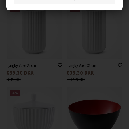
-30%
-30%
Lyngby Vase 25 cm
Lyngby Vase 31 cm
699,30
DKK
839,30
DKK
999,00
1.199,00
-30%