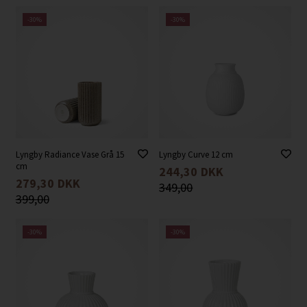
-30%
-30%
Lyngby Radiance Vase Grå 15
Lyngby Curve 12 cm
cm
244,30
DKK
279,30
DKK
349,00
399,00
-30%
-30%