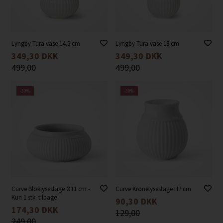
Lyngby Tura vase 14,5 cm
Lyngby Tura vase 18 cm
349,30
DKK
349,30
DKK
499,00
499,00
-30%
-30%
Curve Bloklysestage Ø11 cm -
Curve Kronelysestage H7 cm
Kun 1 stk. tilbage
90,30
DKK
174,30
DKK
129,00
249,00