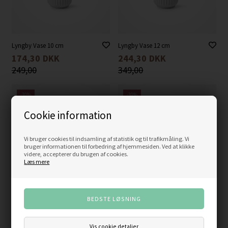
Lyngby Vase 10 cm
Lyngby Vase 12 cm
174,30
DKK
244,30
DKK
249,00
349,00
-30%
-30%
Cookie information
Vi bruger cookies til indsamling af statistik og til trafikmåling. Vi
bruger informationen til forbedring af hjemmesiden. Ved at klikke
videre, accepterer du brugen af cookies.
Læs mere
Lyngby Vase 15 cm
Lyngby Vase 20 cm
349,30
DKK
489,30
DKK
499,00
699,00
Vis cookie detaljer