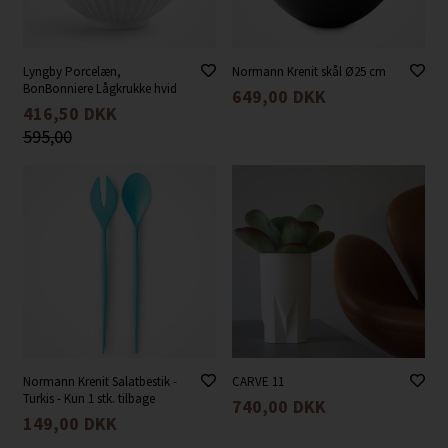
Lyngby Porcelæn,
Normann Krenit skål Ø25 cm
BonBonniere Lågkrukke hvid
649,00
DKK
416,50
DKK
595,00
Normann Krenit Salatbestik -
CARVE 11
Turkis - Kun 1 stk. tilbage
740,00
DKK
149,00
DKK