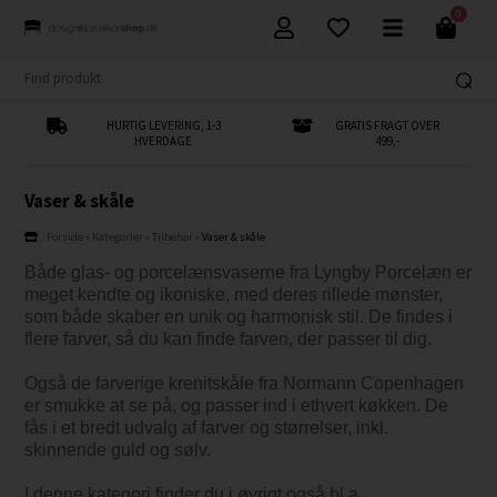
0
HURTIG LEVERING, 1-3
GRATIS FRAGT OVER
HVERDAGE
499,-
Vaser & skåle
Forside
»
Kategorier
»
Tilbehør
»
Vaser & skåle
Både glas- og porcelænsvaserne fra Lyngby Porcelæn er
meget kendte og ikoniske, med deres rillede mønster,
som både skaber en unik og harmonisk stil. De findes i
flere farver, så du kan finde farven, der passer til dig.
Også de farverige krenitskåle fra Normann Copenhagen
er smukke at se på, og passer ind i ethvert køkken. De
fås i et bredt udvalg af farver og størrelser, inkl.
skinnende guld og sølv.
I denne kategori finder du i øvrigt også bl.a.