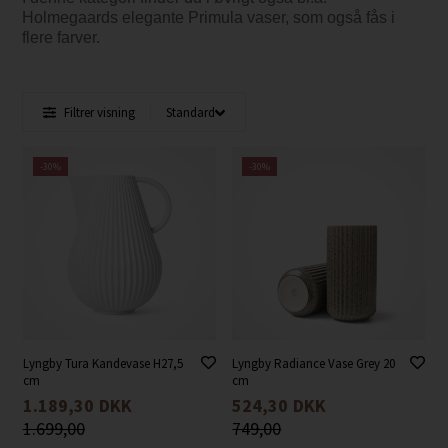
Holmegaards elegante Primula vaser, som også fås i
flere farver.
Filtrer visning
-30%
-30%
Lyngby Tura Kandevase H27,5
Lyngby Radiance Vase Grey 20
cm
cm
1.189,30
DKK
524,30
DKK
1.699,00
749,00