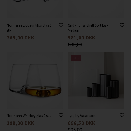
Normann Liqueur likørglas 2
Gridy Fungi Shelf Sort Eg -
stk
Medium
269,00
DKK
581,00
DKK
830,00
-30%
Normann Whiskey glas 2 stk.
Lyngby Vaser sort
299,00
DKK
696,50
DKK
995,00