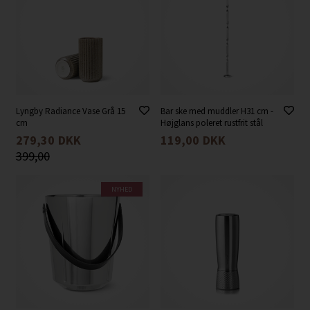
Lyngby Radiance Vase Grå 15
Bar ske med muddler H31 cm -
cm
Højglans poleret rustfrit stål
279,30
DKK
119,00
DKK
399,00
NYHED