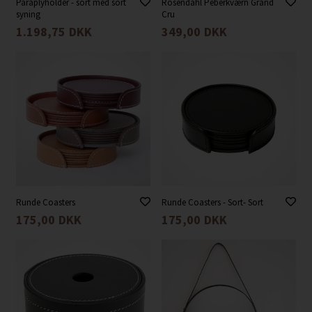
Paraplyholder - sort med sort
Rosendahl Peberkværn Grand
syning
Cru
1.198,75
DKK
349,00
DKK
Runde Coasters
Runde Coasters - Sort- Sort
175,00
DKK
175,00
DKK