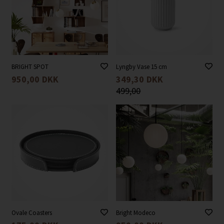
BRIGHT SPOT
Lyngby Vase 15 cm
950,00
DKK
349,30
DKK
499,00
Ovale Coasters
Bright Modeco