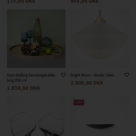
175,00
DKK
950,00
DKK
Hans Bølling Serveringsbakke
Bright Moon - Nordic Tales
bøg Ø50 cm
2.800,00
DKK
1.830,00
DKK
-30%