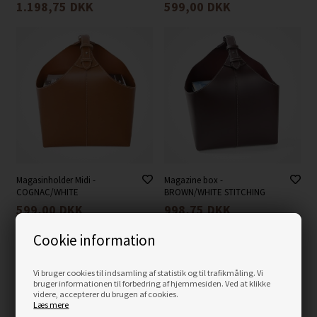
1.198,75
DKK
599,00
DKK
Magasinholder Midi -
Magazine box -
COGNAC/WHITE
BROWN/WHITE STITCHING
599,00
DKK
998,75
DKK
Cookie information
Vi bruger cookies til indsamling af statistik og til trafikmåling. Vi
bruger informationen til forbedring af hjemmesiden. Ved at klikke
videre, accepterer du brugen af cookies.
Læs mere