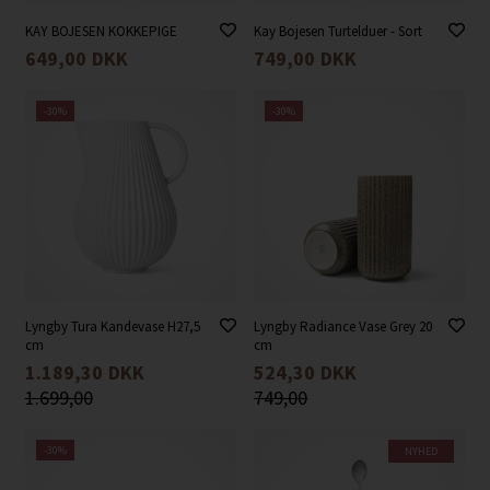
KAY BOJESEN KOKKEPIGE
Kay Bojesen Turtelduer - Sort
649,00
DKK
749,00
DKK
-30%
-30%
Lyngby Tura Kandevase H27,5
Lyngby Radiance Vase Grey 20
cm
cm
1.189,30
DKK
524,30
DKK
1.699,00
749,00
-30%
NYHED