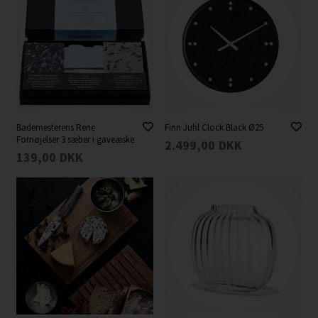
Bademesterens Rene
Finn Juhl Clock Black Ø25
Fornøjelser 3 sæber i gaveæske
2.499,00
DKK
139,00
DKK