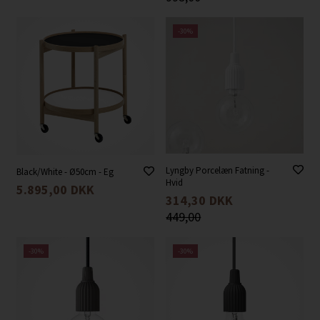
-30%
Lyngby Porcelæn Fatning -
Black/White - Ø50cm - Eg
Hvid
5.895,00
DKK
314,30
DKK
449,00
-30%
-30%