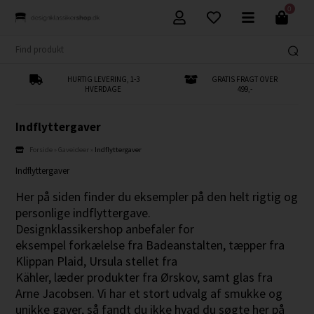
0
HURTIG LEVERING, 1-3
GRATIS FRAGT OVER
HVERDAGE
499,-
Indflyttergaver
Forside
»
Gaveideer
»
Indflyttergaver
Indflyttergaver
Her på siden finder du eksempler på den helt rigtig og
personlige indflyttergave.
Designklassikershop anbefaler for
eksempel forkælelse fra Badeanstalten, tæpper fra
Klippan Plaid, Ursula stellet fra
Kähler, læder produkter fra Ørskov, samt glas fra
Arne Jacobsen. Vi har et stort udvalg af smukke og
unikke gaver, så fandt du ikke hvad du søgte her på