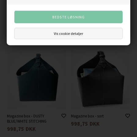
Magazine box - brun - midi
Magazine box -
COGNAC/WHITE
Vis cookie detaljer
599,00
DKK
998,75
DKK
Magazine box - DUSTY
Magazine box - sort
BLUE/WHITE STITCHING
998,75
DKK
998,75
DKK