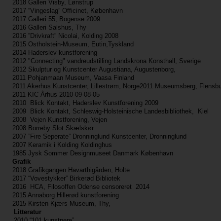
2018 Galleri Visby, Lønstrup
2017 “Vingeslag” Officinet, København
2017 Galleri 55, Bogense 2009
2016 Galleri Salshus, Thy
2016 ”Drivkraft” Nicolai, Kolding 2008
2015 Ostholstein-Museum, Eutin,Tyskland
2014 Haderslev kunstforening
2012 "Connecting" vandreudstilling Landskrona Konsthall, Sverige
2012 Skulptur og Kunstcenter Augustiana, Augustenborg,
2011 Pohjanmaan Museum, Vaasa Finland
2011 Akerhus Kunstcenter, Lillestrøm, Norge
2011 Museumsberg, Flensbu
2011 KIC Århus 2010-09-08-05
2010 Blick Kontakt, Haderslev Kunstforening 2009
2009 Blick Kontakt, Schleswig-Holsteinische Landesbibliothek, Kiel
2008 Vejen Kunstforening, Vejen
2008 Borreby Slot Skælskør
2007 ”Fire Seperate” Dronninglund Kunstcenter, Dronninglund
2007 Keramik i Kolding Koldinghus
1985 Jysk Sommer Designmuseet 
Grafik
2018 Grafikgangen Havarthigården, Holte
2017 “Vovestykker” Birkerød Bibliotek
2016 HCA, Filosoffen Odense censoreret 2014
2015 Annaborg Hillerød kunstforening
2015 Kirsten Kjærs Museum, Thy,
Litteratur
2010 “101 kunstnere”