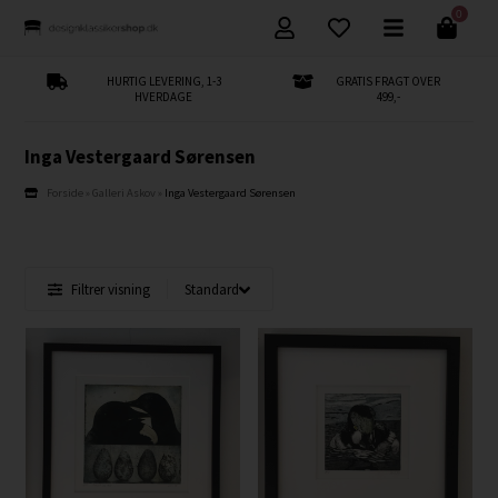
0
HURTIG LEVERING, 1-3
GRATIS FRAGT OVER
HVERDAGE
499,-
Inga Vestergaard Sørensen
Forside
»
Galleri Askov
»
Inga Vestergaard Sørensen
Filtrer visning