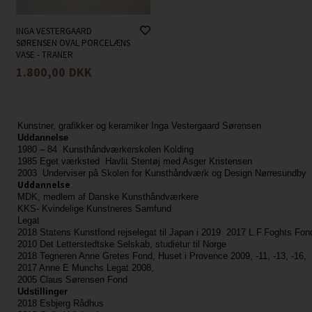
INGA VESTERGAARD
SØRENSEN OVAL PORCELÆNS
VASE - TRANER
1.800,00
DKK
Kunstner, grafikker og keramiker Inga Vestergaard Sørensen
Uddannelse
1980 – 84 Kunsthåndværkerskolen Kolding
1985 Eget værksted Havlit Stentøj med Asger Kristensen
2003 Underviser på Skolen for Kunsthåndværk og Design Nørresundby
Uddannelse
MDK, medlem af Danske Kunsthåndværkere
KKS- Kvindelige Kunstneres Samfund
Legat
2018 Statens Kunstfond rejselegat til Japan i 2019
2017 L.F.Foghts Fond
2010 Det Letterstedtske Selskab, studietur til Norge
2018 Tegneren Anne Gretes Fond, Huset i Provence 2009, -11, -13, -16,
2017 Anne E Munchs Legat 2008,
2005 Claus Sørensen Fond
Udstillinger
2018 Esbjerg Rådhus