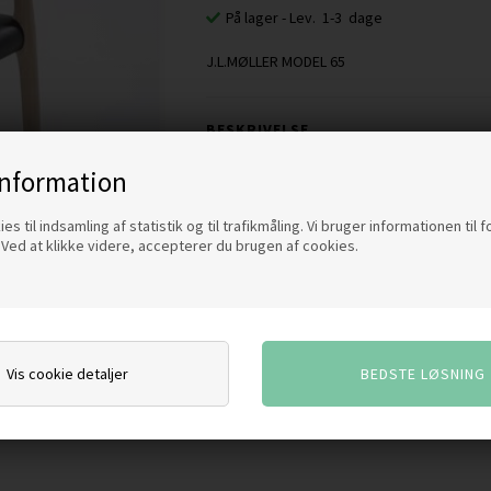
På lager
- Lev. 1-3 dage
J.L.MØLLER MODEL 65
BESKRIVELSE
information
Her præsentere vi nogle af de danske møbl
kvalitet og tidsløse design. Da virksomhed
es til indsamling af statistik og til trafikmåling. Vi bruger informationen til 
Ved at klikke videre, accepterer du brugen af cookies.
holdt de håndværksmæssige traditioner i 
kvalitets møbler. virksomheden har altid me
Varenummer:
MODEL65
Vis cookie detaljer