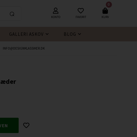
0
KONTO
FAVORIT
KURV
GALLERI ASKOV
BLOG
INFO@DESIGNKLASSIKER.DK
læder