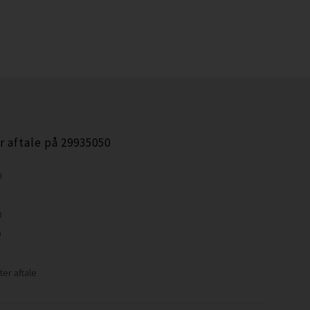
r aftale på 29935050
0
0
0
ter aftale