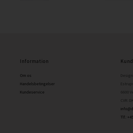
Information
Kund
Om os
Design
Handelsbetingelser
Estrup
Kundeservice
6600 V
CVR: D
info@d
Tlf.: +