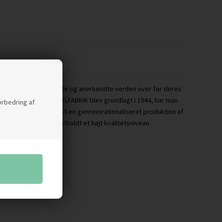
er, der er efterspurgte og anerkendte verden over for deres
en J. L. MØLLERS MØBELFABRIK blev grundlagt i 1944, har man
forbedring af
hævd, koordineret med en gennemrationaliseret produktion af
d stor stædighed fastholdt et højt kvalitetsniveau.