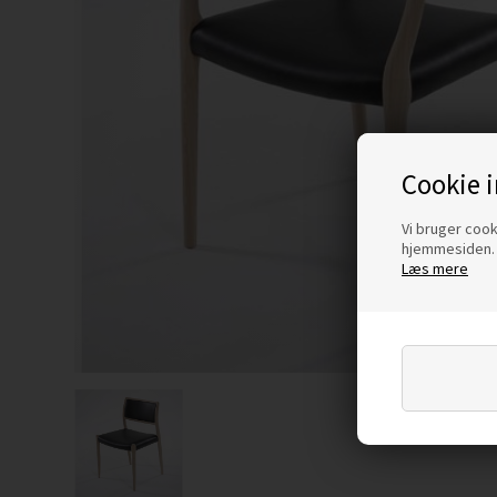
Cookie 
Vi bruger cooki
hjemmesiden. 
Læs mere