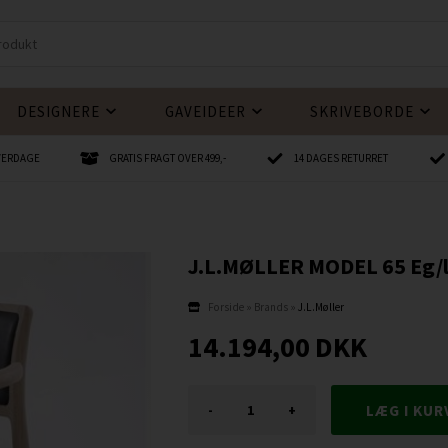
DESIGNERE
GAVEIDEER
SKRIVEBORDE
HVERDAGE
GRATIS FRAGT OVER 499,-
14 DAGES RETURRET
J.L.MØLLER MODEL 65 Eg/
Forside
»
Brands
»
J.L.Møller
14.194,00
DKK
-
+