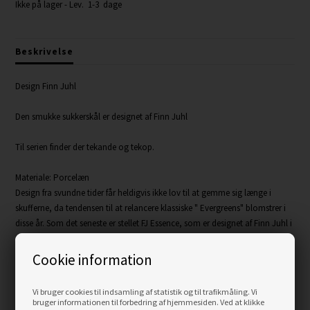
Ikke på lager
- Lev. 1-3 dage
Beskrivelse
Design Finn Juhl
Den smukke sukkerskål er designet af Finn Juhl
Til serien finder der tekande og tekop.
Materiale: Porcelæn
Design fra svundne tider får heldigvis ikke lov til at gemme sig længe i
skufferne, da tendensen til at relancere klassiske " Evergreens" blomstrer i
disse år. Som det seneste er stellet FJ Essence, som er designet af Finn Juhl i
1953 for porcelænsfabrikken Bing & Grøndahl. Det er designfirmaet
Architectmade, som har været nede i Finn Juhl arkiver og fået lov til at
Cookie information
sætte stellet i produktion. Bing & Grøndahl bad Finn Juhl om at tegne
stellet til deres jubilæum. Finn Juhl havde mange ideer og
Vi bruger cookies til indsamling af statistik og til trafikmåling. Vi
samarbejdspartneren Marianne Riis-Carstensen rentegnede stellet. Godt
bruger informationen til forbedring af hjemmesiden. Ved at klikke