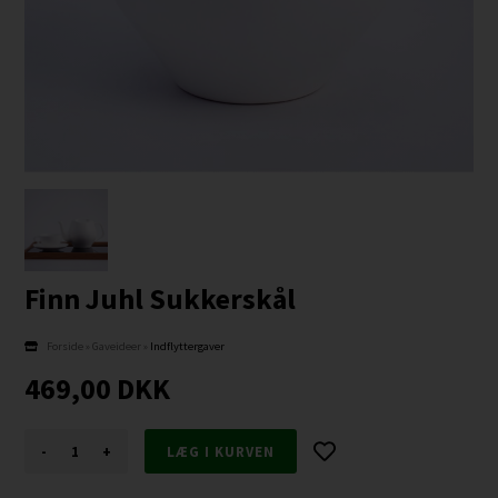
Finn Juhl Sukkerskål
Forside
»
Gaveideer
»
Indflyttergaver
469,00
DKK
-
+