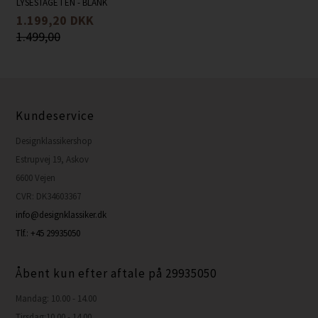
LYSESTAGE I EN - BLANK
1.199,20
DKK
1.499,00
Kundeservice
Designklassikershop
Estrupvej 19, Askov
6600 Vejen
CVR: DK34603367
info@designklassiker.dk
Tlf.: +45 29935050
Åbent kun efter aftale på 29935050
Mandag: 10.00 - 14.00
Tirsdag:10.00 - 14.00