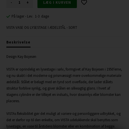
-
+
På lager
- Lev. 1-3 dage
VISTA VASE OG LYSESTAGE I ÆDELSTÅL - SORT
Beskrivelse
Design Kay Bojesen
VISTA er oprindelig en lysestage i sølv, formgivet af Kay Bojesen i 1950’erne,
og nu skabt i det moderne og prismæssigt mere overkommelige materiale
ædelstål. Stålet er belagt med en tynd sort overflade, der lader stålets
struktur forblive synlig, og giver skålen en silkeagtig glans. I hvert af
stagens cylindre er der tilføjet en indsats, hvor stearinlys eller blomster kan
placeres.
VISTAs fleksibilitet gør det muligt at variere og personliggøre udtrykket, og
det er derfor op til den enkelte, om VISTA udelukkende skal benyttes som
lysestage, en vase til årstidens blomster eller en kombination af begge.