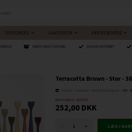
DESIGNERE
GAVEIDEER
SKRIVEBORDE
HVERDAGE
GRATIS FRAGT OVER 499,-
14 DAGES RETURRET
Terracotta Brown - Stor - 3
Forside
»
Gaveideer
»
Konfirmationsgaver
»
300 - 4
Normalpris: 420,00
252,00
DKK
-
+