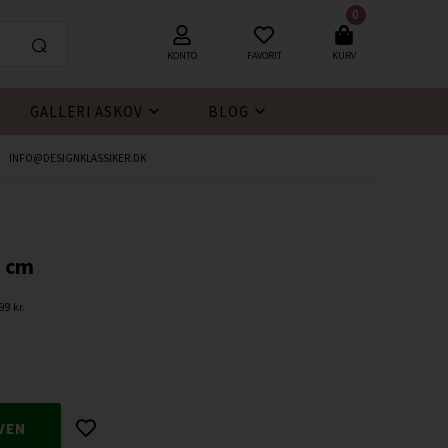
0
KONTO
FAVORIT
KURV
GALLERI ASKOV
BLOG
INFO@DESIGNKLASSIKER.DK
8 cm
99 kr.