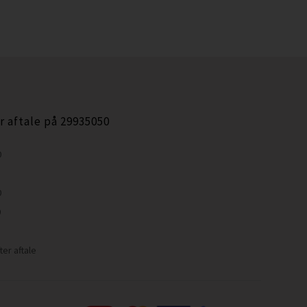
r aftale på 29935050
0
0
0
ter aftale