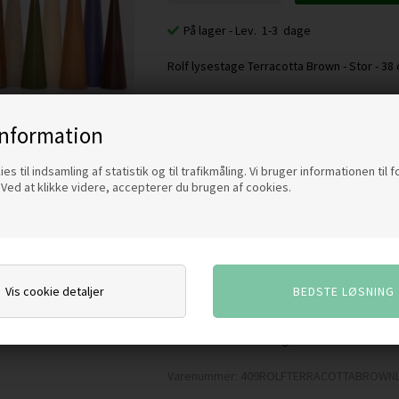
På lager
- Lev. 1-3 dage
Rolf lysestage Terracotta Brown - Stor - 38
BESKRIVELSE
information
es til indsamling af statistik og til trafikmåling. Vi bruger informationen til 
Lysestagen Rolf er designet af Maria L. Dah
Ved at klikke videre, accepterer du brugen af cookies.
Lysestagerne er drejet bøg og lakeret i mang
Vis cookie detaljer
Forbehold mod udsolgte farver. Forhør nærme
Varenummer:
409ROLFTERRACOTTABROWN