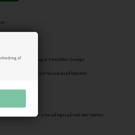
 cm
forbedring af
lberg for FREEMOVER og er fremstillet i Sverige.
e forskellige farver (se farveskala på billedet).
re om hvilke farver vi har på lager på mail eller telefon.
L