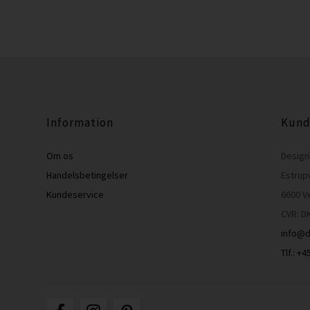
Information
Kund
Om os
Design
Handelsbetingelser
Estrup
Kundeservice
6600 V
CVR: D
info@d
Tlf.: +