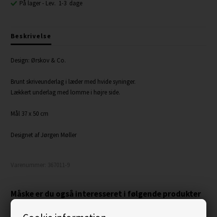
På lager
- Lev. 1-3 dage
Beskrivelse
Design: Ørskov & Co.
Brunt skriveunderlag i læder med hvide syninger.
​Lækkert underlag med lomme i højre side.
Mål 37 x 50 cm
Designet af Jørgen Møller
Varenummer:
367011-9
Måske er du også interesseret i følgende produkter