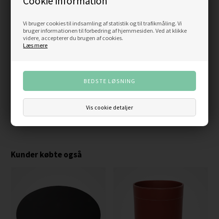
Cookie information
Vi bruger cookies til indsamling af statistik og til trafikmåling. Vi
bruger informationen til forbedring af hjemmesiden. Ved at klikke
videre, accepterer du brugen af cookies.
Læs mere
Brevbakke - sort
Skriveunderlag m/dobbelt lomme -
Sort
349,00
DKK
Vis cookie detaljer
499,00
DKK
Kunder købte også