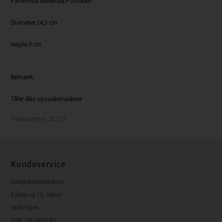
Farve:Hvid Materiale:Porcelæn
Diameter:14,5 cm
Højde:3 cm
Bemærk:
Tåler ikke opvaskemaskine
Varenummer:
201731
Kundeservice
Designklassikershop
Estrupvej 19, Askov
6600 Vejen
CVR: DK34603367