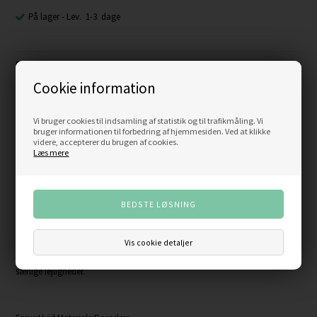
På lager
- Lev. 1-3 dage
Beskrivelse
Cookie information
Design Lyngby Porcelæn
Vi bruger cookies til indsamling af statistik og til trafikmåling. Vi
Den smukke Rhombe bloklysestage måler 14,5 cm i diameter. Lysestagen
bruger informationen til forbedring af hjemmesiden. Ved at klikke
videre, accepterer du brugen af cookies.
er fremstillet med en tydelig sammenhæng til Rhombe-serien. Samme fine
Læs mere
og klassiske porcelænsudtryk og mønster går igen. Lysestagen har form
som kronelysestagen i samme serie. Denne bloklysestage er blot tilpasset
større lys. Lysestagen er fremstillet i hvidt blankglaseret porcelæn. Det er
med til at give stagen et meget fint, klassisk og smukt udtryk. Så snart et
større bloklys sættes i lysestagen, vil udtrykket blive forstærket. Lysestagen
vil pryde ethvert hjem med tendenser til dansk design og stilrenhed. Både
Vis cookie detaljer
som et element i indretningen og som en del af borddækningen ved
særlige lejligheder.