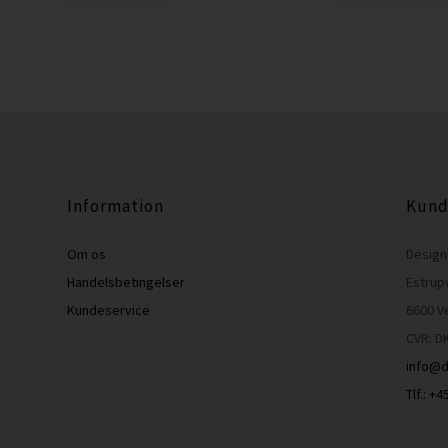
Information
Kund
Om os
Design
Handelsbetingelser
Estrup
Kundeservice
6600 V
CVR: D
info@d
Tlf.: +