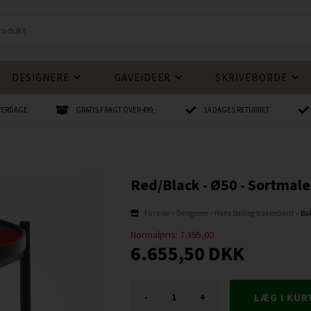
DESIGNERE
GAVEIDEER
SKRIVEBORDE
HVERDAGE
GRATIS FRAGT OVER 499,-
14 DAGES RETURRET
Red/Black - Ø50 - Sortmale
Forside
»
Designere
»
Hans Bølling bakkebord
»
Bak
Normalpris: 7.395,00
6.655,50
DKK
-
+