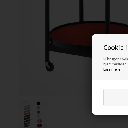
Cookie 
Vi bruger cooki
hjemmesiden. 
Læs mere