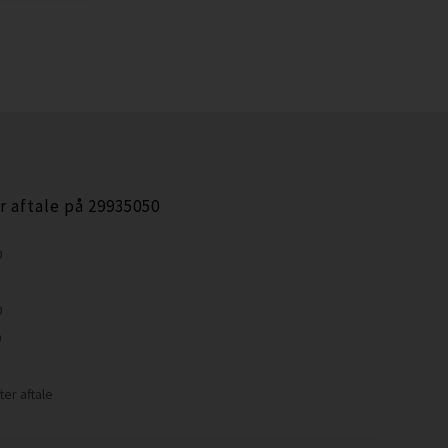
r aftale på 29935050
0
0
0
ter aftale