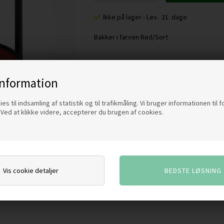
Ikke på lager
- Lev. 21 dage
Bakker i farven Rød/Sort
BESKRIVELSE
information
Hans Bølling Bakkebord med 2 vendbare bak
es til indsamling af statistik og til trafikmåling. Vi bruger informationen til 
Ved at klikke videre, accepterer du brugen af cookies.
Diameter 50 cm, Højde 55 cm, fremstillet i 
ubehandlet, bio-olieret eller sortbejdset.
gennem tiden, klassisk smukt og tidsløst d
træet patinerer.
Vis cookie detaljer
Varenummer:
1802R