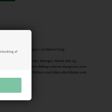
ker fra Brødrene Krüger, i sortlakeret bøg.
forbedring af
massiv Bøg, Ask, Kirsebær, Mahogni, Valnød eller Eg -
 Bakkebordet er en af Hans Bøllings største designsucceser
esign som bare bliver flottere med tiden efterhånden som