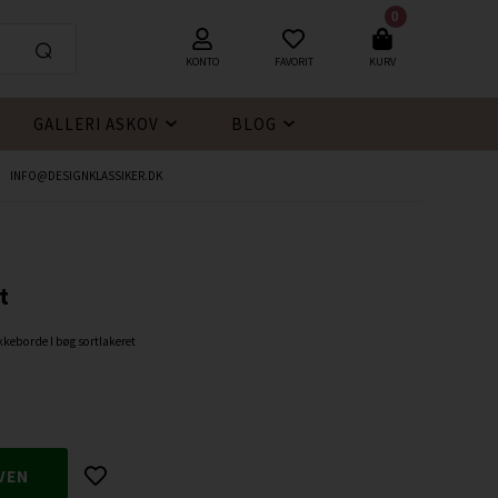
0
KONTO
FAVORIT
KURV
GALLERI ASKOV
BLOG
INFO@DESIGNKLASSIKER.DK
t
keborde I bøg sortlakeret