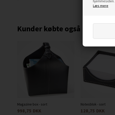
hjemmesiden. 
Læs mere
Kunder købte også
Magazine box - sort
Notesblok - sort
998,75
DKK
128,75
DKK