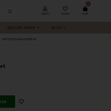
0
KONTO
FAVORIT
KURV
GALLERI ASKOV
BLOG
INFO@DESIGNKLASSIKER.DK
ort