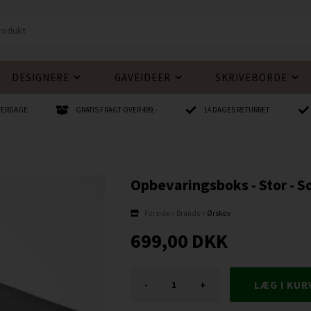
DESIGNERE
GAVEIDEER
SKRIVEBORDE
HVERDAGE
GRATIS FRAGT OVER 499,-
14 DAGES RETURRET
Opbevaringsboks - Stor - S
Forside
»
Brands
»
Ørskov
699,00
DKK
-
+