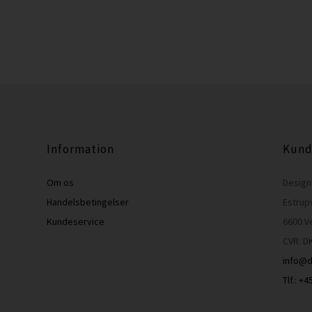
Information
Kund
Om os
Design
Handelsbetingelser
Estrup
Kundeservice
6600 V
CVR: D
info@d
Tlf.: +