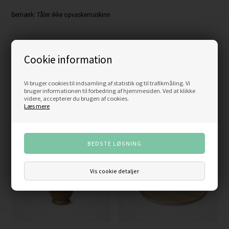
Bemærk: Tåler ikke opvaskemaskine
Cookie information
Organisk lækker peberkværn fra Kay Bojesens serie Menageri.
Varenummer:
39122
Vi bruger cookies til indsamling af statistik og til trafikmåling. Vi
bruger informationen til forbedring af hjemmesiden. Ved at klikke
videre, accepterer du brugen af cookies.
Læs mere
Måske er du også interesseret i følgende produkter
Vis cookie detaljer