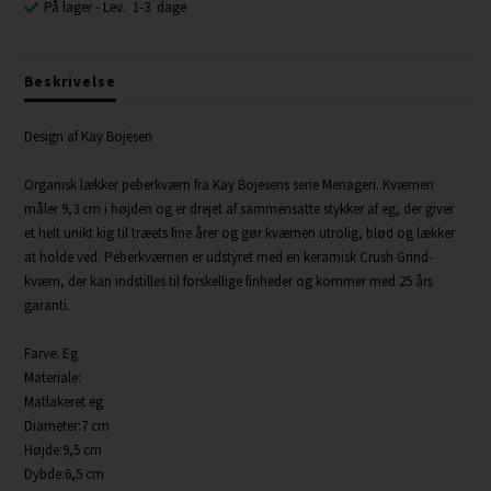
På lager
- Lev. 1-3 dage
Beskrivelse
Design af Kay Bojesen
Organisk lækker peberkværn fra Kay Bojesens serie Menageri. Kværnen
måler 9,3 cm i højden og er drejet af sammensatte stykker af eg, der giver
et helt unikt kig til træets fine årer og gør kværnen utrolig, blød og lækker
at holde ved. Peberkværnen er udstyret med en keramisk Crush Grind-
kværn, der kan indstilles til forskellige finheder og kommer med 25 års
garanti.
Farve: Eg
Materiale:
Matlakeret eg
Diameter:7 cm
Højde:9,5 cm
Dybde:6,5 cm