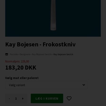
Kay Bojesen - Frokostkniv
Forside
»
Designere
»
Kay Bojesen bestik
»
Kay bojesen bestik
Normalpris: 229,00
183,20
DKK
Vælg mat eller poleret
-
+