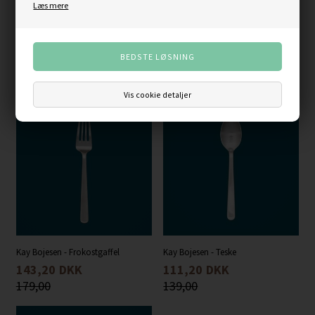
Læs mere
Design: Kay Bojesen · Serie: Grand Prix
Varenummer:
509
Kunder købte også
Vis cookie detaljer
Kay Bojesen - Frokostgaffel
Kay Bojesen - Teske
143,20
DKK
111,20
DKK
179,00
139,00