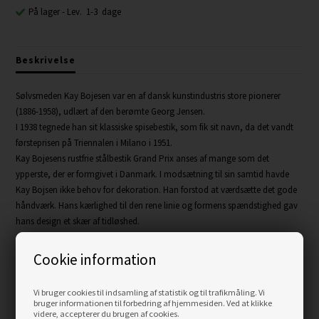
På lager
- Lev. 1-3 dage
Beskrivelse
Sølvsmeden Kay Bojesen var en af dansk kunstindustris store pionerer
(1886-1958), udlært af den berømte Georg Jensen.
I 1938 tegnede han sit klassiske spisebestik, som fik sit navn, da det vandt
førsteprisen på Triennalen i Milano i 1951.
Kay Bojesens rustfrie stålbestik Grand Prix anses af mange som det
ypperste, der er formgivet i Danmark. I modsætning til sin samtid havde
Kay Bojsen ikke behov for dekoration. Han forstod at værdsætte det gode
håndværk. Hans kærlighed til den rene linie og formens spændstighed gav
hans design et skær af tidløshed.
Kay Bojesen deltog i udstillinger verden over, og i 1952 modtog han
Cookie information
prædikatet Kongelig Hofleverandør.
Vi bruger cookies til indsamling af statistik og til trafikmåling. Vi
Bestik i mat rustfrit stål, 18 cm
bruger informationen til forbedring af hjemmesiden. Ved at klikke
videre, accepterer du brugen af cookies.