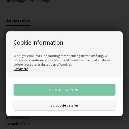
Ikke på lager
- Lev. 28 dage
Beskrivelse
Design Hans Wegner
Cookie information
Indskudsborde i massiv teak
Vi bruger cookies til indsamling af statistik og til trafikmåling. Vi
bruger informationen til forbedring af hjemmesiden. Ved at klikke
Fremstillet hos Andreas Tuck
videre, accepterer du brugen af cookies.
Læs mere
Meget flotte og velholdte.
Skal ses!
Følgende mål på de tre indskudsborde:
Vis cookie detaljer
Det lille indskudsbord
Bredde: 29 cm
Længde 40 cm