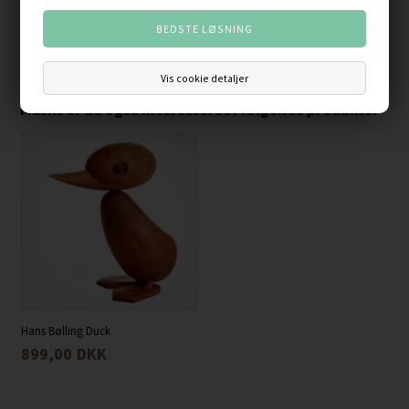
stiftende trends, så er kvalitet stadig tidløst.
Varenummer:
320
Vis cookie detaljer
Måske er du også interesseret i følgende produkter
Hans Bølling Duck
899,00
DKK