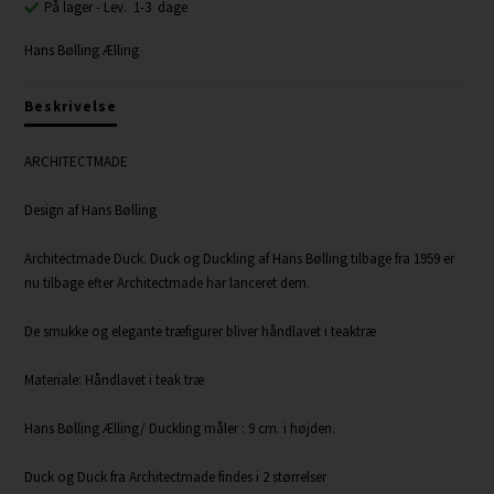
På lager
- Lev. 1-3 dage
Hans Bølling Ælling
Beskrivelse
ARCHITECTMADE
Design af Hans Bølling
Architectmade Duck. Duck og Duckling af Hans Bølling tilbage fra 1959 er
nu tilbage efter Architectmade har lanceret dem.
De smukke og elegante træfigurer bliver håndlavet i teaktræ
Materiale: Håndlavet i teak træ
Hans Bølling Ælling/ Duckling måler : 9 cm. i højden.
Duck og Duck fra Architectmade findes i 2 størrelser