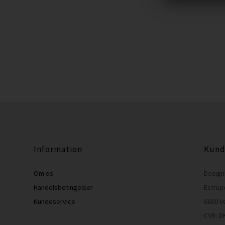
Information
Kund
Om os
Design
Handelsbetingelser
Estrup
Kundeservice
6600 V
CVR: D