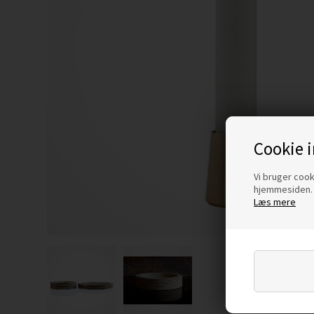
Cookie 
Vi bruger cooki
hjemmesiden. 
Læs mere