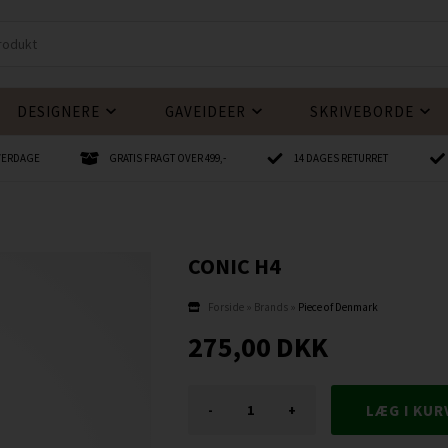
DESIGNERE
GAVEIDEER
SKRIVEBORDE
HVERDAGE
GRATIS FRAGT OVER 499,-
14 DAGES RETURRET
CONIC H4
Forside
»
Brands
»
Piece of Denmark
275,00
DKK
-
+