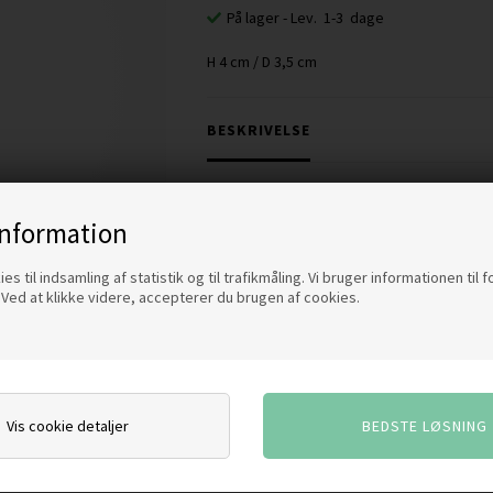
På lager
- Lev. 1-3 dage
H 4 cm / D 3,5 cm
BESKRIVELSE
CONIC lysestagen taler et minimalistisk fo
information
Afstanden mellem lys og messing er en deta
es til indsamling af statistik og til trafikmåling. Vi bruger informationen til 
Ved at klikke videre, accepterer du brugen af cookies.
CONIC lysestagen er et tidsløst design de
eller enkelt hver for sig selv.
CONIC designet findes i 4 størrelser. H 7 c
Lysestagen er forarbejdet i 100 % ren mass
messing gør det dem nemmere at rengøre 
Vis cookie detaljer
Rengøres normalt med kogende vand eller p