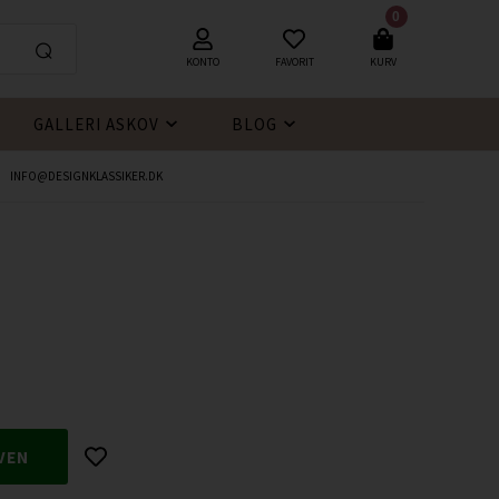
0
KONTO
FAVORIT
KURV
GALLERI ASKOV
BLOG
INFO@DESIGNKLASSIKER.DK