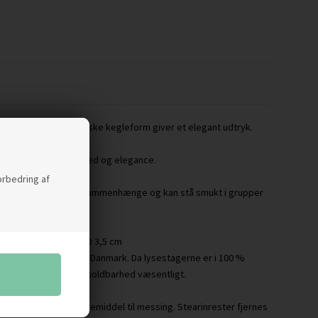
rmsprog og den klassiske kegleform giver et elegant udtryk.
lje der giver en lethed og elegance.
forbedring af
r passer ind i mange sammenhænge og kan stå smukt i grupper
m 6 cm 5 cm og 4 cm / D 3,5 cm
iv messing og lavet i Danmark. Da lysestagerne er i 100 %
og øger produktets holdbarhed væsentligt.
olere det med pudsemiddel til messing. Stearinrester fjernes