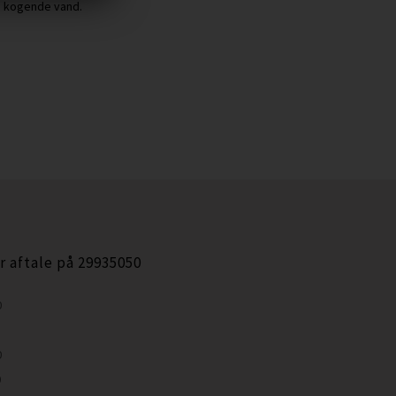
 kogende vand.
r aftale på 29935050
0
0
0