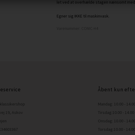
let ved at overhælde stagen nænsomt med
Egner sig IKKE til maskinvask.
Varenummer:
CONIC-H4
eservice
Åbent kun efte
klassikershop
Mandag: 10.00 - 14.0
vej 19, Askov
Tirsdag:10.00 - 14.00
ejen
Onsdag: 10.00 - 14.0
K34603367
Torsdag:10.00 - 14.0